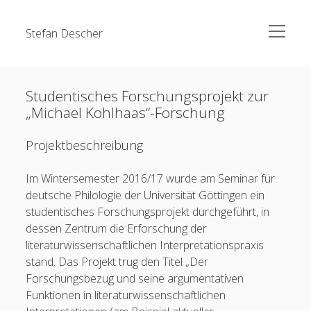
open
Stefan Descher
menu
Forschung
Studentisches Forschungsprojekt zur
Publikationen
„Michael Kohlhaas“-Forschung
Lehre
Projektbeschreibung
Vorträge
Veranstaltungen
Im Wintersemester 2016/17 wurde am Seminar für
CV
deutsche Philologie der Universität Göttingen ein
studentisches Forschungsprojekt durchgeführt, in
Kontakt
dessen Zentrum die Erforschung der
literaturwissenschaftlichen Interpretationspraxis
stand. Das Projekt trug den Titel „Der
Forschungsbezug und seine argumentativen
Funktionen in literaturwissenschaftlichen