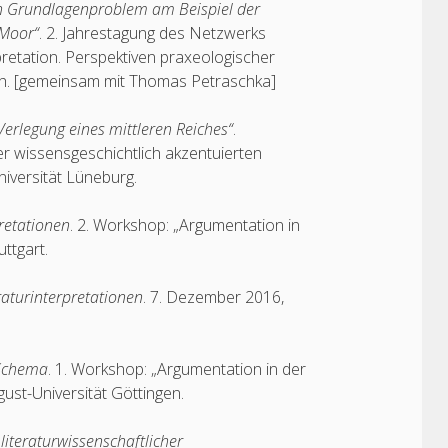
hen Grundlagenproblem am Beispiel der
 Moor“
. 2. Jahrestagung des Netzwerks
pretation. Perspektiven praxeologischer
ch. [gemeinsam mit Thomas Petraschka]
Verlegung eines mittleren Reiches“
.
r wissensgeschichtlich akzentuierten
iversität Lüneburg.
pretationen
. 2. Workshop: „Argumentation in
uttgart.
raturinterpretationen
. 7. Dezember 2016,
-Schema
. 1. Workshop: „Argumentation in der
ust-Universität Göttingen.
literaturwissenschaftlicher