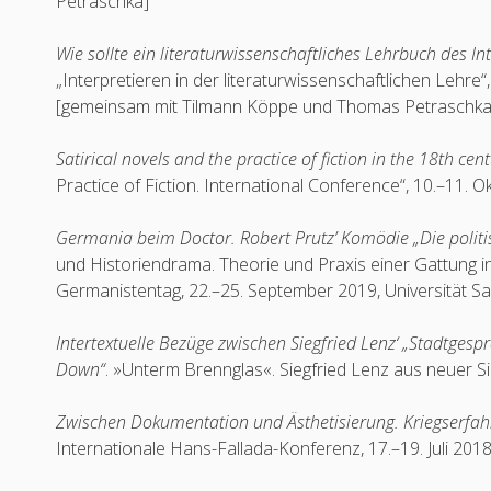
Petraschka]
Wie sollte ein literaturwissenschaftliches Lehrbuch des I
„Interpretieren in der literaturwissenschaftlichen Lehre“
[gemeinsam mit Tilmann Köppe und Thomas Petraschka
Satirical novels and the practice of fiction in the 18th cen
Practice of Fiction. International Conference“, 10.–11. O
Germania beim Doctor. Robert Prutz’ Komödie „Die polit
und Historiendrama. Theorie und Praxis einer Gattung i
Germanistentag, 22.–25. September 2019, Universität S
Intertextuelle Bezüge zwischen Siegfried Lenz‘ „Stadtges
Down“
. »Unterm Brennglas«. Siegfried Lenz aus neuer Sich
Zwischen Dokumentation und Ästhetisierung. Kriegserfa
Internationale Hans-Fallada-Konferenz, 17.–19. Juli 20