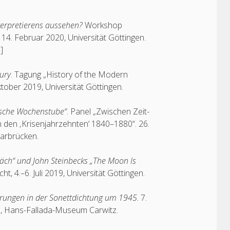
nterpretierens aussehen?
Workshop
, 14. Februar 2020, Universität Göttingen.
]
tury
. Tagung „History of the Modern
ktober 2019, Universität Göttingen.
ische Wochenstube“
. Panel „Zwischen Zeit-
n den ‚Krisenjahrzehnten‘ 1840–1880“. 26.
aarbrücken.
präch“ und John Steinbecks „The Moon Is
t, 4.–6. Juli 2019, Universität Göttingen.
hrungen in der Sonettdichtung um 1945
. 7.
18, Hans-Fallada-Museum Carwitz.