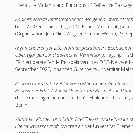
Literature: Variants and Functions of Reflective Passage
Konkurrierende Interpretationen: Wie gehen Interpret*i
beim 27. Germanistentag 2022, Panel „Mehrdeutigkeiten i
(Organisation: Julia Alina Wagner, Simone Winko), 27. S
Argumentieren für Literaturinterpretationen: Beobachtun
Überlegungen zur didaktischen Vermittlung
. Tagung „Fac
Fächerübergreifende Perspektiven“ des DFG-Netzwerks „
September 2022, Johannes Gutenberg-Universität Mainz
Können moralische Fehler zum ästhetischen Wert literar
Kontext der Ethik-Ästhetik-Debatte, am Beispiel von Vladi
dürfte man eigentlich nur dichten‘ – Ethik und Literatur“,
Berlin.
Wahrheit, Klarheit und Kritik. Drei Thesen (und eine Han
Literaturwissenschaf
t. Vortrag an der Universität Brem